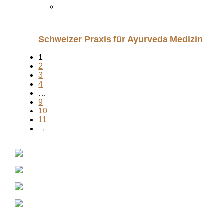
Schweizer Praxis für Ayurveda Medizin
1
2
3
4
…
9
10
11
→